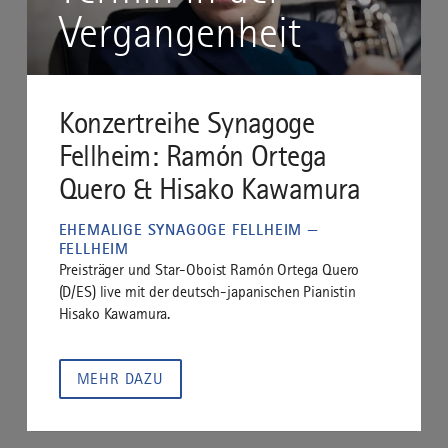
Vergangenheit
Konzertreihe Synagoge
Fellheim: Ramón Ortega
Quero & Hisako Kawamura
EHEMALIGE SYNAGOGE FELLHEIM —
FELLHEIM
Preisträger und Star-Oboist Ramón Ortega Quero
(D/ES) live mit der deutsch-japanischen Pianistin
Hisako Kawamura.
MEHR DAZU