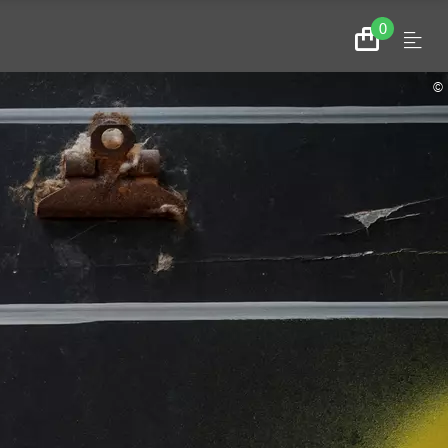
0
Menu
Zum
Warenkorb
©