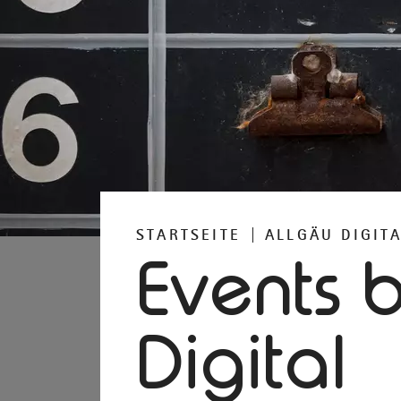
STARTSEITE
ALLGÄU DIGIT
Events b
Digital