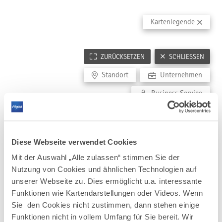
RELEVANTE EINRICHTUNGEN
BESTE ARBEITGEBER ALLGÄU
PFLEGEBRANCHE
Kartenlegende
Gründer- und Technologiezentren
Great Place to work
Pflegeeinrichtungen
Hochschulen
Pflegeschulen
Forschungseinrichtungen
ZURÜCKSETZEN
SCHLIESSEN
FILMLOCATIONS
Wirtschafsförderung
Architektur
Standort
Unternehmen
Coworking Spaces
Landschaft
Wissensnetzwerke
Business Service
Stadtensembles
Diese Webseite verwendet Cookies
Mit der Auswahl „Alle zulassen“ stimmen Sie der
Nutzung von Cookies und ähnlichen Technologien auf
unserer Webseite zu. Dies ermöglicht u.a. interessante
Funktionen wie Kartendarstellungen oder Videos. Wenn
Sie den Cookies nicht zustimmen, dann stehen einige
Funktionen nicht in vollem Umfang für Sie bereit. Wir