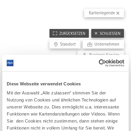
RELEVANTE EINRICHTUNGEN
BESTE ARBEITGEBER ALLGÄU
PFLEGEBRANCHE
Kartenlegende
Gründer- und Technologiezentren
Great Place to work
Pflegeeinrichtungen
Hochschulen
Pflegeschulen
Forschungseinrichtungen
ZURÜCKSETZEN
SCHLIESSEN
FILMLOCATIONS
Wirtschafsförderung
Architektur
Standort
Unternehmen
Coworking Spaces
Landschaft
Wissensnetzwerke
Business Service
Stadtensembles
Diese Webseite verwendet Cookies
Mit der Auswahl „Alle zulassen“ stimmen Sie der
Nutzung von Cookies und ähnlichen Technologien auf
unserer Webseite zu. Dies ermöglicht u.a. interessante
Funktionen wie Kartendarstellungen oder Videos. Wenn
Sie den Cookies nicht zustimmen, dann stehen einige
Funktionen nicht in vollem Umfang für Sie bereit. Wir