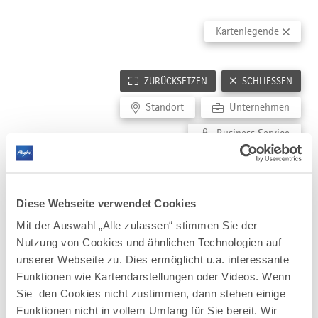
RELEVANTE EINRICHTUNGEN
BESTE ARBEITGEBER ALLGÄU
PFLEGEBRANCHE
Kartenlegende
Gründer- und Technologiezentren
Great Place to work
Pflegeeinrichtungen
Hochschulen
Pflegeschulen
Forschungseinrichtungen
ZURÜCKSETZEN
SCHLIESSEN
FILMLOCATIONS
Wirtschafsförderung
Architektur
Standort
Unternehmen
Coworking Spaces
Landschaft
Wissensnetzwerke
Business Service
Stadtensembles
Diese Webseite verwendet Cookies
Mit der Auswahl „Alle zulassen“ stimmen Sie der
Nutzung von Cookies und ähnlichen Technologien auf
unserer Webseite zu. Dies ermöglicht u.a. interessante
Funktionen wie Kartendarstellungen oder Videos. Wenn
Sie den Cookies nicht zustimmen, dann stehen einige
Funktionen nicht in vollem Umfang für Sie bereit. Wir