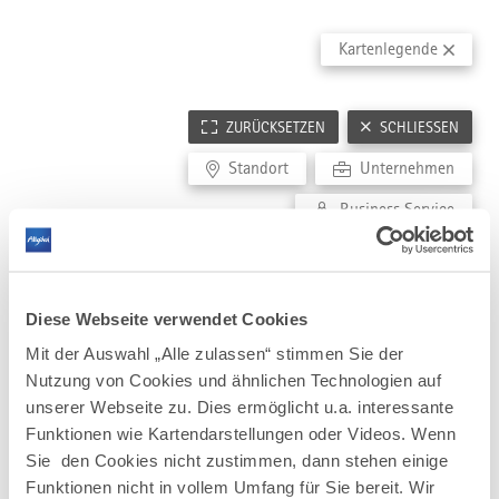
RELEVANTE EINRICHTUNGEN
BESTE ARBEITGEBER ALLGÄU
PFLEGEBRANCHE
Kartenlegende
Gründer- und Technologiezentren
Great Place to work
Pflegeeinrichtungen
Hochschulen
Pflegeschulen
Forschungseinrichtungen
ZURÜCKSETZEN
SCHLIESSEN
FILMLOCATIONS
Wirtschafsförderung
Architektur
Standort
Unternehmen
Coworking Spaces
Landschaft
Wissensnetzwerke
Business Service
Stadtensembles
Diese Webseite verwendet Cookies
Mit der Auswahl „Alle zulassen“ stimmen Sie der
Nutzung von Cookies und ähnlichen Technologien auf
unserer Webseite zu. Dies ermöglicht u.a. interessante
Funktionen wie Kartendarstellungen oder Videos. Wenn
Sie den Cookies nicht zustimmen, dann stehen einige
Funktionen nicht in vollem Umfang für Sie bereit. Wir