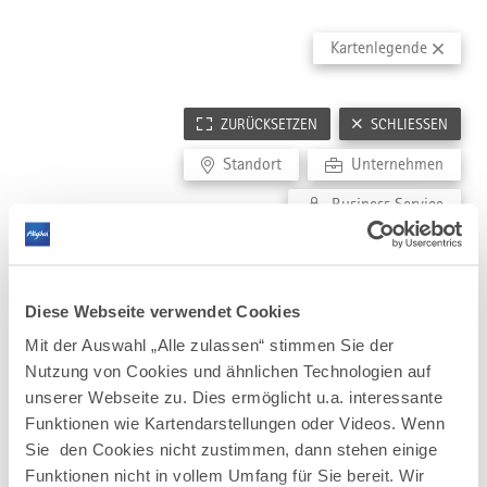
RELEVANTE EINRICHTUNGEN
BESTE ARBEITGEBER ALLGÄU
PFLEGEBRANCHE
Kartenlegende
Gründer- und Technologiezentren
Great Place to work
Pflegeeinrichtungen
Hochschulen
Pflegeschulen
Forschungseinrichtungen
ZURÜCKSETZEN
SCHLIESSEN
FILMLOCATIONS
Wirtschafsförderung
Architektur
Standort
Unternehmen
Coworking Spaces
Landschaft
Wissensnetzwerke
Business Service
Stadtensembles
Diese Webseite verwendet Cookies
Mit der Auswahl „Alle zulassen“ stimmen Sie der
Nutzung von Cookies und ähnlichen Technologien auf
unserer Webseite zu. Dies ermöglicht u.a. interessante
Funktionen wie Kartendarstellungen oder Videos. Wenn
Sie den Cookies nicht zustimmen, dann stehen einige
Funktionen nicht in vollem Umfang für Sie bereit. Wir