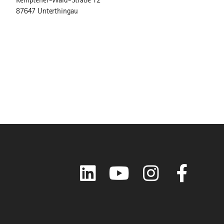
Kemptener-Wald-Straße 12
87647 Unterthingau
LinkedIn
YouTube
Instagram
Faceboo