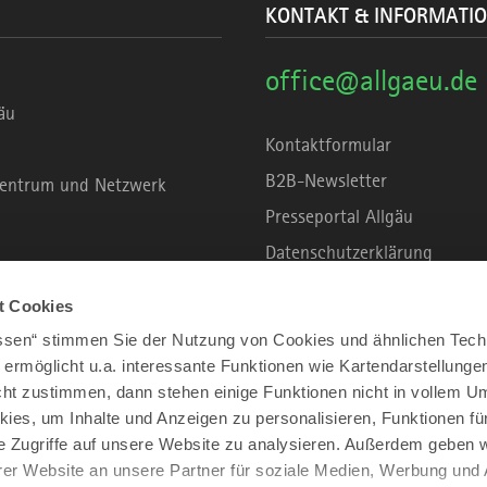
KONTAKT & INFORMATI
office@allgaeu.de
äu
Kontaktformular
B2B-Newsletter
rzentrum und Netzwerk
Presseportal Allgäu
Datenschutzerklärung
Haftungsausschluss
t Cookies
Erklärung zur Barrierefreihei
assen“ stimmen Sie der Nutzung von Cookies und ähnlichen Tech
Unsere Haltung zu Künstliche
 ermöglicht u.a. interessante Funktionen wie Kartendarstellunge
t zustimmen, dann stehen einige Funktionen nicht in vollem Um
Impressum
kies, um Inhalte und Anzeigen zu personalisieren, Funktionen fü
e Zugriffe auf unsere Website zu analysieren. Außerdem geben w
er Website an unsere Partner für soziale Medien, Werbung und 