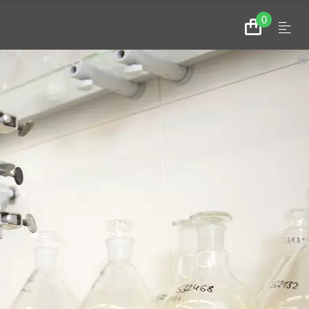
0
Menu
Zum
Warenkorb
©