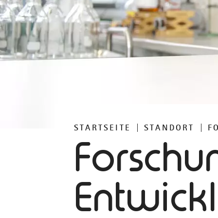
STARTSEITE
STANDORT
F
Forschu
Entwick