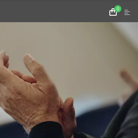
0
Menu
Zum
Warenkorb
©