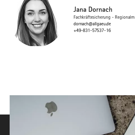
Jana Dornach
Fachkräftesicherung - Regional
dornach@allgaeu.de
+49-831-57537-16
©