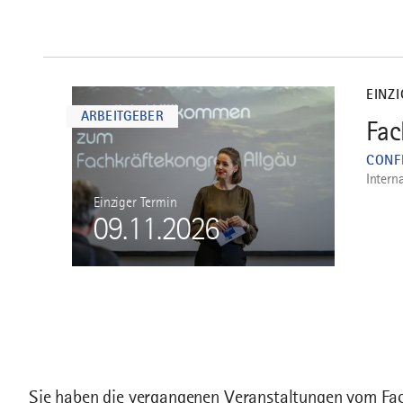
mehr
dazu
EINZ
ARBEITGEBER
Fac
1
CONF
Intern
Einziger Termin
09.11.2026
Sie haben die vergangenen Veranstaltungen vom Fac