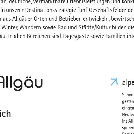
an, deutliche, vermarktbare Erlebnisleistungen und konk
n unserer Destinationsstrategie fünf Geschäftsfelder defi
aus Allgäuer Orten und Betrieben entwickeln, bewirtsch
 Winter, Wandern sowie Rad und Städte/Kultur bilden di
äu. In allen Bereichen sind Tagesgäste sowie Familien int
Allgäu
alp
Schön 
gestan
eingea
ich
Heute?
ins Al
spüren