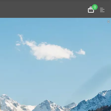
0
Menu
Zum
Warenkorb
©