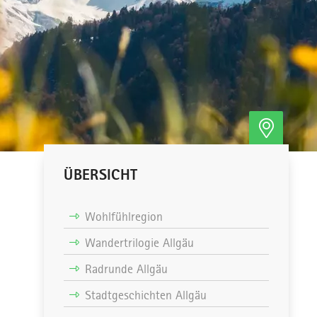
ÜBERSICHT
Wohlfühlregion
Wandertrilogie Allgäu
Radrunde Allgäu
Stadtgeschichten Allgäu