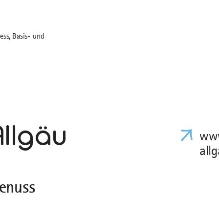
ess, Basis- und
Allgäu
www
all
genuss