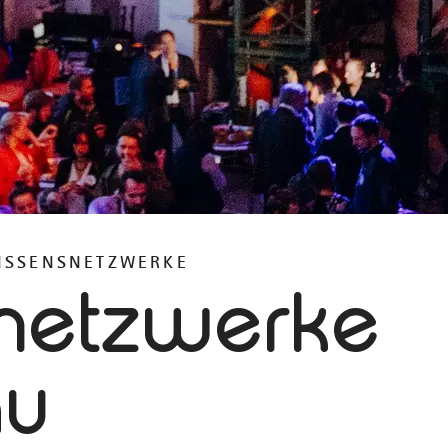
ISSENSNETZWERKE
netzwerke
äu