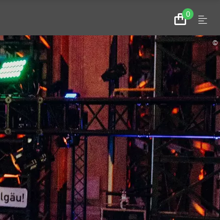
0
Menu
Zum
Warenkorb
©