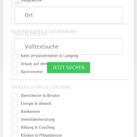
Baugewerbe
ORT
Holzverarbeitung
Landschaftspflege
Ort
BEHERBERGUNG & GASTRONOMIE
VOLLTEXTSUCHE
AllgäuTopHotels & AllgäuHotels
Hotellerie
Volltextsuche
Klein-/Privatvermieter & Camping
Urlaub auf dem Bauernhof
JETZT SUCHEN
Gastronomie
Wir haben 479 Treffer für dich gefunden.
DIENSTLEISTUNG & COACHING
Dienstleister & Berater
Energie & Umwelt
Bankwesen
mehr
dazu
KRONBURG
Immobilienberatung
1869 Ferienwohnung
Bildung & Coaching
Seit über vier Generationen ist unser 160 Jahre alter Hof in
Kliniken & Pflegedienste