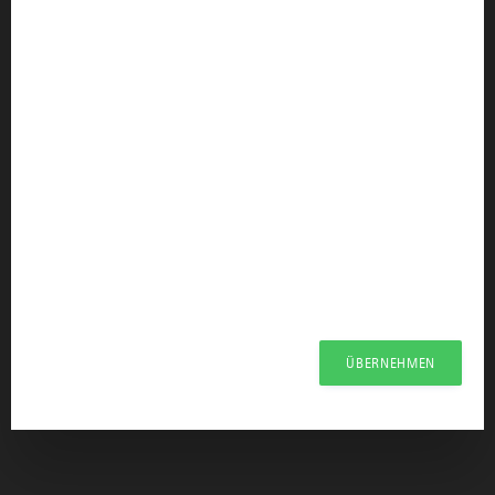
Der Allgäu Podcast
KONTAKT & INFORMATION
office@allgaeu.de
Kontaktformular
B2B-Newsletter
Presseportal Allgäu
Datenschutzerklärung
Haftungsausschluss
Erklärung zur Barrierefreiheit
ÜBERNEHMEN
Unsere Haltung zu Künstlicher Intelligenz
Impressum