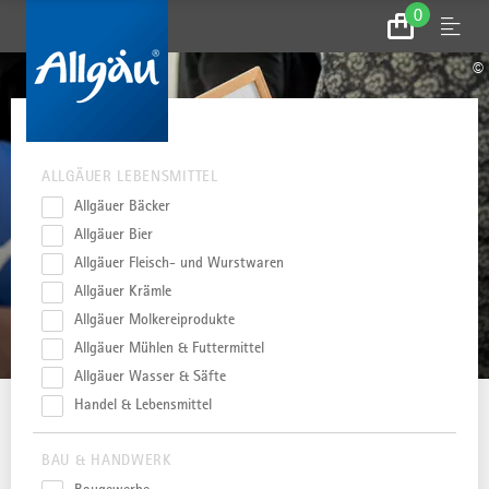
0
Zum
Menu
Warenkorb
©
KATEGORIE
ALLGÄUER LEBENSMITTEL
Allgäuer Bäcker
Allgäuer Bier
Aktuelle Markenpartner Allgäu
Allgäuer Fleisch- und Wurstwaren
Allgäuer Krämle
ALLES DURCHSUCHEN
Allgäuer Molkereiprodukte
Aktuelle Markenpartner
Allgäuer Mühlen & Futtermittel
Allgäuer Wasser & Säfte
KATEGORIE
Handel & Lebensmittel
Kategorie
BAU & HANDWERK