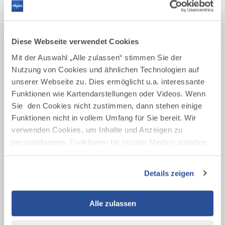
accompio SmarTec GmbH - Standort Kempten
Seit über 30 Jahren steht die PCK IT Solutions GmbH als Allgäuer IT-
Dienstleister für ganzheitliche IT-Lösungen in Bayern, Baden-
Württemberg, im Raum Bodensee und Vorarlberg. Als Partner auf
Diese Webseite verwendet Cookies
Augenhöhe begleiten wir unsere Kunden umfassend – von der Analyse
und...
Mit der Auswahl „Alle zulassen“ stimmen Sie der
Nutzung von Cookies und ähnlichen Technologien auf
mehr
dazu
unserer Webseite zu. Dies ermöglicht u.a. interessante
KEMPTEN
actric GmbH
Funktionen wie Kartendarstellungen oder Videos. Wenn
Sie den Cookies nicht zustimmen, dann stehen einige
Die actric GmbH entwickelt innovative Produkte und Konzepte für die
Hörakustikbranche. Zudem produzieren wir in unserem
Funktionen nicht in vollem Umfang für Sie bereit. Wir
Otoplastiklabor mit modernsten 3D-Druckverfahren und aus
verwenden Cookies, um Inhalte und Anzeigen zu
umweltfreundlichen Materialien individualisierte Otoplastiken und
personalisieren, Funktionen für soziale Medien anbieten
Hörschutz.
zu können und die Zugriffe auf unsere Website zu
mehr
analysieren. Außerdem geben wir Informationen zu Ihrer
dazu
WALDBURG
Details zeigen
Verwendung unserer Website an unsere Partner für
Adrian Genuss GmbH
soziale Medien, Werbung und Analysen weiter. Unsere
Nachhaltiger Genuss für moderne Genießer
Partner führen diese Informationen möglicherweise mit
Alle zulassen
weiteren Daten zusammen, die Sie ihnen bereitgestellt