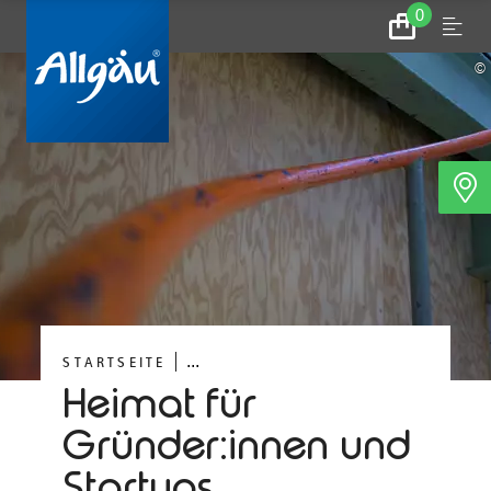
0
Zum
Menu
Warenkorb
©
...
STARTSEITE
Heimat für
Gründer:innen und
Startups