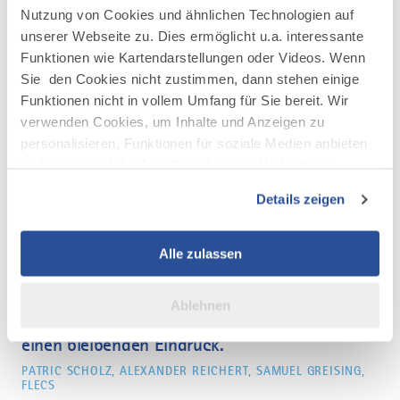
Nutzung von Cookies und ähnlichen Technologien auf
unserer Webseite zu. Dies ermöglicht u.a. interessante
Funktionen wie Kartendarstellungen oder Videos. Wenn
Sie den Cookies nicht zustimmen, dann stehen einige
Funktionen nicht in vollem Umfang für Sie bereit. Wir
verwenden Cookies, um Inhalte und Anzeigen zu
personalisieren, Funktionen für soziale Medien anbieten
©
zu können und die Zugriffe auf unsere Website zu
analysieren. Außerdem geben wir Informationen zu Ihrer
Details zeigen
Verwendung unserer Website an unsere Partner für
"Das Gründerzentrum bietet uns eine ideale
soziale Medien, Werbung und Analysen weiter. Unsere
Infrastruktur für Zusammenarbeit im Team und
Partner führen diese Informationen möglicherweise mit
Alle zulassen
den Empfang von Kunden und Partnern. „Little
weiteren Daten zusammen, die Sie ihnen bereitgestellt
haben oder die sie im Rahmen Ihrer Nutzung der Dienste
Hollywood“ wie wir das Gründerzentrum gerne
Ablehnen
gesammelt haben.
nennen, hinterlässt bei den Besuchern immer
einen bleibenden Eindruck."
PATRIC SCHOLZ, ALEXANDER REICHERT, SAMUEL GREISING,
FLECS