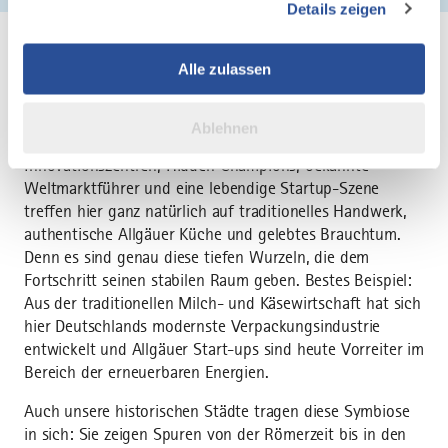
Details zeigen
Verwendung unserer Website an unsere Partner für
soziale Medien, Werbung und Analysen weiter. Unsere
Partner führen diese Informationen möglicherweise mit
Alle zulassen
weiteren Daten zusammen, die Sie ihnen bereitgestellt
haben oder die sie im Rahmen Ihrer Nutzung der Dienste
Innovation oder Tradition? Im Allgäu zeigen wir, wie
Ablehnen
gesammelt haben.
beides Hand in Hand geht. Moderne Forschungs- und
Innovationszentren, Hidden Champions, bekannte
Weltmarktführer und eine lebendige Startup-Szene
treffen hier ganz natürlich auf traditionelles Handwerk,
authentische Allgäuer Küche und gelebtes Brauchtum.
Denn es sind genau diese tiefen Wurzeln, die dem
Fortschritt seinen stabilen Raum geben. Bestes Beispiel:
Aus der traditionellen Milch- und Käsewirtschaft hat sich
hier Deutschlands modernste Verpackungsindustrie
entwickelt und Allgäuer Start-ups sind heute Vorreiter im
Bereich der erneuerbaren Energien.
Auch unsere historischen Städte tragen diese Symbiose
in sich: Sie zeigen Spuren von der Römerzeit bis in den