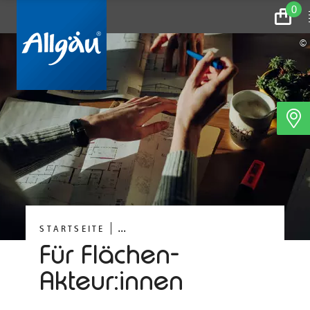
0
Zum
Warenk
©
...
STARTSEITE
Für Flächen-
Akteur:innen