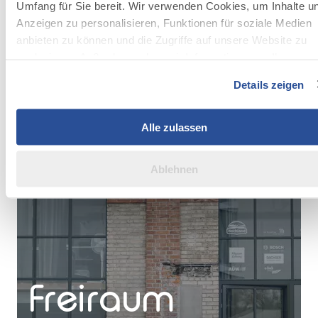
Umfang für Sie bereit. Wir verwenden Cookies, um Inhalte u
MEHR DAZU
Anzeigen zu personalisieren, Funktionen für soziale Medien
©
anbieten zu können und die Zugriffe auf unsere Website zu
analysieren. Außerdem geben wir Informationen zu Ihrer
Verwendung unserer Website an unsere Partner für soziale
Details zeigen
Medien, Werbung und Analysen weiter. Unsere Partner führe
diese Informationen möglicherweise mit weiteren Daten
zusammen, die Sie ihnen bereitgestellt haben oder die sie im
Alle zulassen
INFORMATION
Rahmen Ihrer Nutzung der Dienste gesammelt haben.
Ablehnen
Freiraum