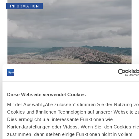
INFORMATION
Wohnraum
Allgäu
Diese Webseite verwendet Cookies
Mit der Auswahl „Alle zulassen“ stimmen Sie der Nutzung v
Cookies und ähnlichen Technologien auf unserer Webseite z
Wohnraum ist ein immer wichtigerer Standortfaktor
Dies ermöglicht u.a. interessante Funktionen wie
für Fachkräfte – und somit auch für Allgäuer
Kartendarstellungen oder Videos. Wenn Sie den Cookies nic
Unternehmen und Kommunen.
zustimmen, dann stehen einige Funktionen nicht in vollem