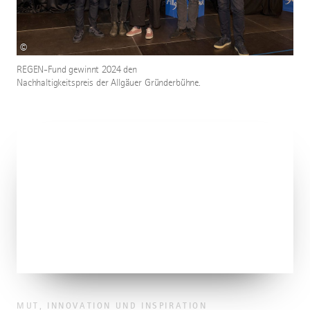
©
REGEN-Fund gewinnt 2024 den
Nachhaltigkeitspreis der Allgäuer Gründerbühne.
MUT, INNOVATION UND INSPIRATION