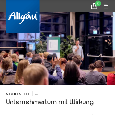
0
Zum
Menu
Warenkorb
©
...
STARTSEITE
Unternehmertum mit Wirkung