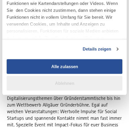
"Unser Ziel ist, mithilfe eines lebendigen
Funktionen wie Kartendarstellungen oder Videos. Wenn
Ökosystems und Ressourcen, technologische
Sie den Cookies nicht zustimmen, dann stehen einige
Lösungen mit gesellschaftlicher Wirkung
Funktionen nicht in vollem Umfang für Sie bereit. Wir
hervorzubringen. Allgäu Digital ist daher für
verwenden Cookies, um Inhalte und Anzeigen zu
personalisieren, Funktionen für soziale Medien anbieten
Impact-Interessierte und Startups Anlaufstelle,
zu können und die Zugriffe auf unsere Website zu
Impulszentrum und Hub in Einem."
analysieren. Außerdem geben wir Informationen zu Ihrer
SEBASTIAN KEHR, LEITUNG ALLGÄU DIGITAL
Details zeigen
Verwendung unserer Website an unsere Partner für
soziale Medien, Werbung und Analysen weiter. Unsere
Events
Partner führen diese Informationen möglicherweise mit
Alle zulassen
weiteren Daten zusammen, die Sie ihnen bereitgestellt
Allgäu Digital realisiert jährlich rund 40 Events mit etwa
haben oder die sie im Rahmen Ihrer Nutzung der Dienste
Ablehnen
2.400 Teilnehmenden im Allgäu. Von
gesammelt haben.
Podiumsdiskussionen zu Innovations- und
Digitalisierungsthemen über Gründerstammtische bis hin
zum Wettbewerb Allgäuer Gründerbühne. Egal auf
welchen Veranstaltungen: Wertvolle Impulse für Social
Startups und spannende Kontakte nimmt man fast immer
mit. Spezielle Event mit Impact-Fokus für euer Business