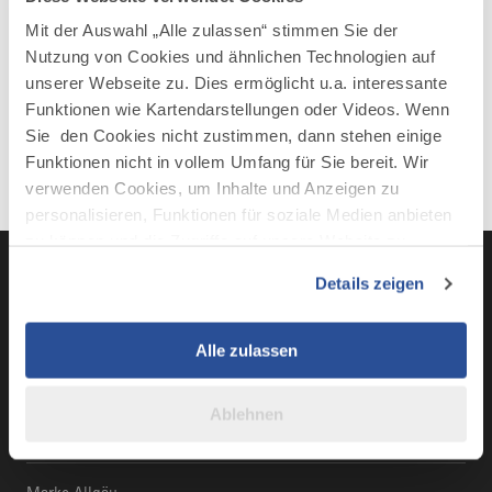
Mit der Auswahl „Alle zulassen“ stimmen Sie der
Nutzung von Cookies und ähnlichen Technologien auf
Mehr erfahren
unserer Webseite zu. Dies ermöglicht u.a. interessante
Funktionen wie Kartendarstellungen oder Videos. Wenn
Sie den Cookies nicht zustimmen, dann stehen einige
Funktionen nicht in vollem Umfang für Sie bereit. Wir
verwenden Cookies, um Inhalte und Anzeigen zu
personalisieren, Funktionen für soziale Medien anbieten
zu können und die Zugriffe auf unsere Website zu
analysieren. Außerdem geben wir Informationen zu Ihrer
Details zeigen
Verwendung unserer Website an unsere Partner für
soziale Medien, Werbung und Analysen weiter. Unsere
LinkedIn
YouTube
Instagra
Fac
Partner führen diese Informationen möglicherweise mit
Alle zulassen
weiteren Daten zusammen, die Sie ihnen bereitgestellt
haben oder die sie im Rahmen Ihrer Nutzung der Dienste
Ablehnen
gesammelt haben.
BUSINESS-PORTAL