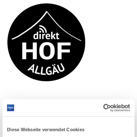
Der webbasierte Hofladen "direktHOF-Allgäu"
verkauft und liefert natürlich produzierte
Lebensmittel aus der Region Allgäu.
Diese Webseite verwendet Cookies