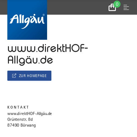
0
Zum
Menu
Warenkorb
...
STARTSEITE
www.direktHOF-
Allgäu.de
ZUR HOMEPAGE
KONTAKT
www.direktHOF-Allgäu.de
Grüntenstr. 8d
87490 Börwang