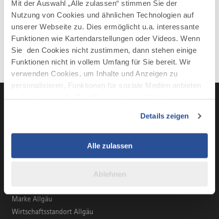
Mit der Auswahl „Alle zulassen“ stimmen Sie der
Nutzung von Cookies und ähnlichen Technologien auf
Mehr erfahren
unserer Webseite zu. Dies ermöglicht u.a. interessante
Funktionen wie Kartendarstellungen oder Videos. Wenn
Sie den Cookies nicht zustimmen, dann stehen einige
Funktionen nicht in vollem Umfang für Sie bereit. Wir
verwenden Cookies, um Inhalte und Anzeigen zu
personalisieren, Funktionen für soziale Medien anbieten
zu können und die Zugriffe auf unsere Website zu
analysieren. Außerdem geben wir Informationen zu Ihrer
Details zeigen
Verwendung unserer Website an unsere Partner für
LinkedIn
YouTube
Instagra
Fac
soziale Medien, Werbung und Analysen weiter. Unsere
Partner führen diese Informationen möglicherweise mit
Alle zulassen
weiteren Daten zusammen, die Sie ihnen bereitgestellt
haben oder die sie im Rahmen Ihrer Nutzung der Dienste
Ablehnen
BUSINESS-PORTAL
gesammelt haben.
Marke Allgäu
Wirtschaftsstandort Allgäu