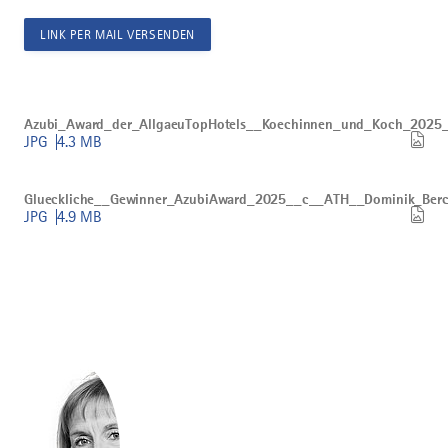
LINK PER MAIL VERSENDEN
Bild
Azubi_Award_der_AllgaeuTopHotels__Koechinnen_und_Koch_
Azubi_Award_der_AllgaeuTopHotels__Koechinnen_und_Koch_2025
herunterladen
JPG
4.3 MB
Bild
Glueckliche__Gewinner_AzubiAward_2025__c__ATH__Dominik
Glueckliche__Gewinner_AzubiAward_2025__c__ATH__Dominik_Berc
herunterladen
JPG
4.9 MB