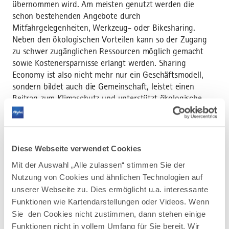
übernommen wird. Am meisten genutzt werden die
schon bestehenden Angebote durch
Mitfahrgelegenheiten, Werkzeug- oder Bikesharing.
Neben den ökologischen Vorteilen kann so der Zugang
zu schwer zugänglichen Ressourcen möglich gemacht
sowie Kostenersparnisse erlangt werden. Sharing
Economy ist also nicht mehr nur ein Geschäftsmodell,
sondern bildet auch die Gemeinschaft, leistet einen
Beitrag zum Klimaschutz und unterstützt ökologische,
ökonomische und soziale Belange. Sharing Economy
kann durchaus als Lebenseinstellung bezeichnet werden.
Gemeinsam fahren statt einsam fahren:
Diese Webseite verwendet Cookies
Fahrgemeinschaften als Mittel zum Teilen
Mit der Auswahl „Alle zulassen“ stimmen Sie der
Darüber, wie Fahrgemeinschaften dabei helfen können,
Nutzung von Cookies und ähnlichen Technologien auf
das Miteinander innerhalb eines Betriebs zu stärken,
unserer Webseite zu. Dies ermöglicht u.a. interessante
berichtet Pascal Schwarz, der Nachhaltigkeitsmanager
Funktionen wie Kartendarstellungen oder Videos. Wenn
der Firma elobau GmbH & Co. KG mit Sitz in Leutkirch
Sie den Cookies nicht zustimmen, dann stehen einige
eindrucksvoll. Mit über 1200 Mitarbeitenden fokussiert
Funktionen nicht in vollem Umfang für Sie bereit. Wir