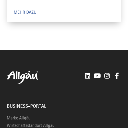
MEHR DAZU
LinkedIn
YouTube
Instagra
Fac
BUSINESS-PORTAL
Marke Allgäu
Wirtschaftsstandort Allgäu