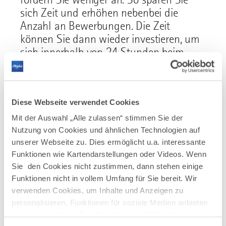
sich Zeit und erhöhen nebenbei die
Anzahl an Bewerbungen. Die Zeit
können Sie dann wieder investieren, um
sich innerhalb von 24 Stunden beim
Bewerbenden zurückzumelden. Auch
wenn es sich um eine
Eingangsbestätigung mit Informationen
Diese Webseite verwendet Cookies
zum weiteren Verlauf handelt.
Mit der Auswahl „Alle zulassen“ stimmen Sie der
Nutzung von Cookies und ähnlichen Technologien auf
unserer Webseite zu. Dies ermöglicht u.a. interessante
Funktionen wie Kartendarstellungen oder Videos. Wenn
TIPP 3
Sie den Cookies nicht zustimmen, dann stehen einige
Befragen Sie Ihr Team: Welche Benefits
Funktionen nicht in vollem Umfang für Sie bereit. Wir
sind erwünscht? Überlegen Sie sich,
verwenden Cookies, um Inhalte und Anzeigen zu
welche Benefits einfach umzusetzen sind
personalisieren, Funktionen für soziale Medien anbieten
und zu einer höheren Zufriedenheit
zu können und die Zugriffe auf unsere Website zu
führen. Schon kleine Veränderungen