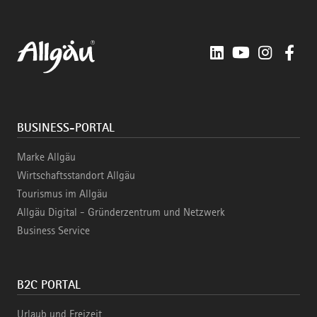
LinkedIn
YouTube
Instagra
Fac
BUSINESS-PORTAL
Marke Allgäu
Wirtschaftsstandort Allgäu
Tourismus im Allgäu
Allgäu Digital - Gründerzentrum und Netzwerk
Business Service
B2C PORTAL
Urlaub und Freizeit