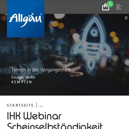
0
Zum
Menu
Warenkorb
©
Termin in der Vergangenheit
Einziger Termin
KEMPTEN
...
STARTSEITE
IHK Webinar
Scheinselbständigkeit