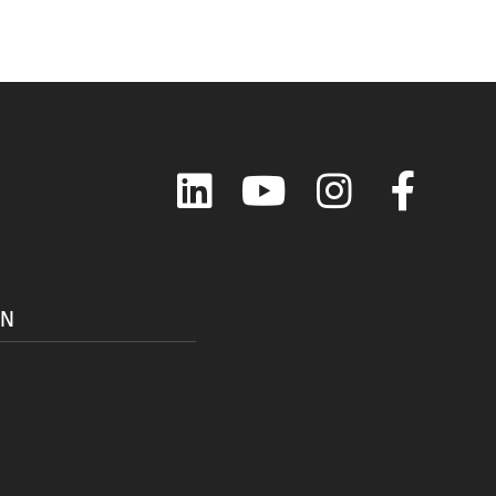
LinkedIn
YouTube
Instagram
Faceboo
ON