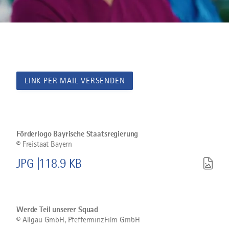
LINK PER MAIL VERSENDEN
Bild
©
Förderlogo
Bayrische
Förderlogo Bayrische Staatsregierung
Staatsregierung
©
Freistaat Bayern
herunterladen
JPG
118.9 KB
Bild
©
Werde
Teil
Werde Teil unserer Squad
unserer
©
Allgäu GmbH, PfefferminzFilm GmbH
Squad