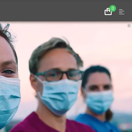
0
Menu
Zum
Warenkorb
©