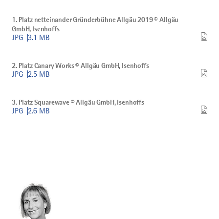
Bild
Allgäu
1.
GmbH,
1. Platz netteinander Gründerbühne Allgäu 2019 © Allgäu
Platz
Isenhoffs
GmbH, Isenhoffs
netteinander
herunterladen
JPG
3.1 MB
Gründerbühne
Allgäu
Bild
2019
2.
©
2. Platz Canary Works © Allgäu GmbH, Isenhoffs
Platz
Allgäu
JPG
2.5 MB
Canary
GmbH,
Works
Isenhoffs
Bild
©
herunterladen
3.
Allgäu
3. Platz Squarewave © Allgäu GmbH, Isenhoffs
Platz
GmbH,
JPG
2.6 MB
Squarewave
Isenhoffs
©
herunterladen
Allgäu
GmbH,
Isenhoffs
herunterladen