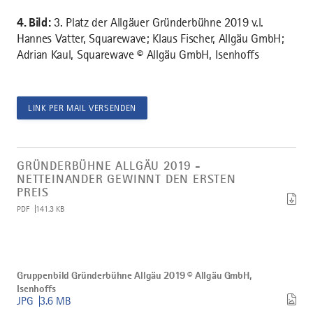
4. Bild:
3. Platz der Allgäuer Gründerbühne 2019 v.l.
Hannes Vatter, Squarewave; Klaus Fischer, Allgäu GmbH;
Adrian Kaul, Squarewave © Allgäu GmbH, Isenhoffs
LINK PER MAIL VERSENDEN
Artikel
Gründerbühne
GRÜNDERBÜHNE ALLGÄU 2019 -
Allgäu
NETTEINANDER GEWINNT DEN ERSTEN
2019
PREIS
-
netteinander
PDF
141.3 KB
gewinnt
den
ersten
Preis
Bild
herunterladen
Gruppenbild
Gruppenbild Gründerbühne Allgäu 2019 © Allgäu GmbH,
Gründerbühne
Isenhoffs
Allgäu
JPG
3.6 MB
2019
©