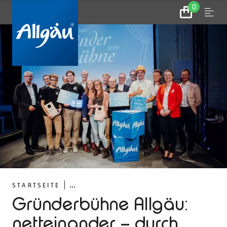
0
Zum
Menu
Warenkorb
...
STARTSEITE
Gründerbühne Allgäu:
netteinander – durch