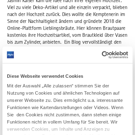
Jasmin Kaiser kam die Idee nach ihrer eigenen Hochzeit:
Viel zu viele Deko-Artikel und alle einzeln verpackt, blieben
nach der Hochzeit zurück. Dies wollte die Kemptenerin im
Sinne der Nachhaltigkeit ändern und gründete 2018 die
Online-Plattform Lieblingsbräute. Hier können Brautpaare
kostenlos ihre Hochzeitsartikel, vom Brautkleid über Vasen
bis zum Zylinder, anbieten. Ein Blog vervollständigt den
Austausch und sogar Hochzeitsmessen werden
mittlerweile organisiert. So hat sich die Online-Plattform
analog weiter entwickelt. Das fünfköpfige Team um David
Knoebl und Neele Marten de Vries haben mit ihrer Firma
Diese Webseite verwendet Cookies
Picture Framing mit Sitz in Aitrang Videos
weiterentwickelt. Wie de Vries erklärt, werden bisher
Mit der Auswahl „Alle zulassen“ stimmen Sie der
schon vorhandene, statische Videos mit wenigen vom
Nutzung von Cookies und ähnlichen Technologien auf
Nutzer einzugebenden Daten personalisiert: Betritt
unserer Webseite zu. Dies ermöglicht u.a. interessante
beispielsweise ein Gast das Hotelzimmer, so läuft nicht der
Funktionen wie Kartendarstellungen oder Videos. Wenn
Standard-Werbefilm ab. Stattdessen wird er mit Namen
Sie den Cookies nicht zustimmen, dann stehen einige
begrüßt, das Wetter im Imagefilm entspricht der Realität
Funktionen nicht in vollem Umfang für Sie bereit. Wir
und auf ihn zugeschnittene Veranstaltungstipps werden
verwenden Cookies, um Inhalte und Anzeigen zu
ausgespielt. Ihr Projekt Dynamic Videos ist vergleichbar