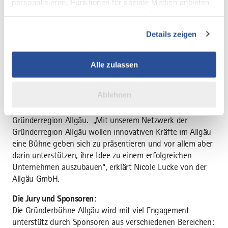
personalisieren, Funktionen für soziale Medien anbieten
mit derzeitiger Online-Banner-Werbung.
zu können und die Zugriffe auf unsere Website zu
Allgäuer Gründerbühne – ein junges Format bewährt sich
analysieren. Außerdem geben wir Informationen zu Ihrer
Details zeigen
Ob Jury oder Publikum – alle waren sich einig: Es war ein
Verwendung unserer Website an unsere Partner für
kurzweiliger Abend mit innovativen und vor allem
soziale Medien, Werbung und Analysen weiter. Unsere
verschiedenen Ideen. Befragt danach, was man auf alle
Partner führen diese Informationen möglicherweise mit
Alle zulassen
Fälle benötigt, fiel die Antwort bei allen gleich aus:
weiteren Daten zusammen, die Sie ihnen bereitgestellt
Herzblut und Geduld. Äußerst wertvoll sei für alle das gute
haben oder die sie im Rahmen Ihrer Nutzung der Dienste
Ablehnen
Netzwerk der Gründerszene Allgäu, der gute Kontakt zur
gesammelt haben.
Hochschule Kempten und Unterstützung der
Gründerregion Allgäu. „Mit unserem Netzwerk der
Gründerregion Allgäu wollen innovativen Kräfte im Allgäu
eine Bühne geben sich zu präsentieren und vor allem aber
darin unterstützen, ihre Idee zu einem erfolgreichen
Unternehmen auszubauen“, erklärt Nicole Lucke von der
Allgäu GmbH.
Die Jury und Sponsoren:
Die Gründerbühne Allgäu wird mit viel Engagement
unterstütz durch Sponsoren aus verschiedenen Bereichen: