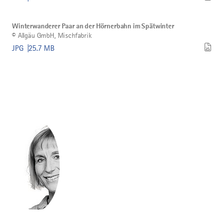
bei
Sonnenuntergang
Bild
©
Langlaufen
Winterwanderer
herunterladen
Winterwanderer Paar an der Hörnerbahn im Spätwinter
Paar
©
Allgäu GmbH, Mischfabrik
an
der
JPG
25.7 MB
Hörnerbahn
im
Spätwinter
herunterladen
©