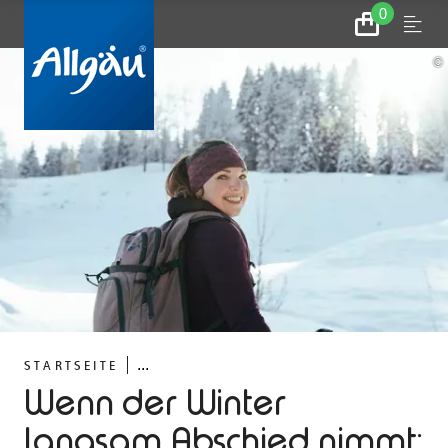
0
Zum
Menu
Warenkorb
©
...
STARTSEITE
Wenn der Winter
langsam Abschied nimmt: