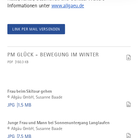
Informationen unter
www.allgaeu.de
LINK PER MAIL VERSENDEN
Artikel
PM
PM GLÜCK - BEWEGUNG IM WINTER
Glück
PDF
150.3 KB
-
Bewegung
im
Winter
Bild
herunterladen
©
Frau
Frau beim Skitour gehen
beim
©
Allgäu GmbH, Susanne Baade
Skitour
gehen
JPG
1.5 MB
herunterladen
Bild
©
Junge
Junge Frau und Mann bei Sonnenuntergang Langlaufen
Frau
©
Allgäu GmbH, Susanne Baade
und
Mann
JPG
7.5 MB