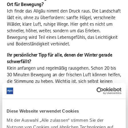
Ort für Bewegung?
Ich finde das Allgäu nimmt den Druck raus. Die Landschaft
lädt ein, ohne zu überfordern: sanfte Hügel, verschneite
Wälder, klare Luft, ruhige Wege. Hier geht es nicht um
schneller, höher, weiter, sondern um das Erleben.
Bewegung wird Teil eines Lebensgefühls, das Leichtigkeit
und Bodenständigkeit verbindet.
Ihr persönlicher Tipp für alle, denen der Winter gerade
schwerfällt?
Klein anfangen und regelmäßig rausgehen. Schon 20 bis
30 Minuten Bewegung an der frischen Luft können helfen,
die Stimmung zu heben. Wichtig ist, sich selbst keinen
Druck zu machen. Der Winter darf langsam sein.
Bewegung hilft, ihn trotzdem bewusst und mit mehr
Freude zu erleben.
Diese Webseite verwendet Cookies
Schritt für Schritt ins Winterglück
Im Allgäu finden Gäste viele Angebote, bei denen
Mit der Auswahl „Alle zulassen“ stimmen Sie der
Bewegung direkt an die frische Luft und ins Glück führt.
Nutzung von Cookies und ähnlichen Technologien auf