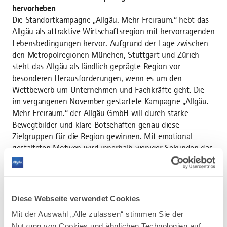
hervorheben
Die Standortkampagne „Allgäu. Mehr Freiraum.“ hebt das
Allgäu als attraktive Wirtschaftsregion mit hervorragenden
Lebensbedingungen hervor. Aufgrund der Lage zwischen
den Metropolregionen München, Stuttgart und Zürich
steht das Allgäu als ländlich geprägte Region vor
besonderen Herausforderungen, wenn es um den
Wettbewerb um Unternehmen und Fachkräfte geht. Die
im vergangenen November gestartete Kampagne „Allgäu.
Mehr Freiraum.“ der Allgäu GmbH will durch starke
Bewegtbilder und klare Botschaften genau diese
Zielgruppen für die Region gewinnen. Mit emotional
gestalteten Motiven wird innerhalb weniger Sekunden das
Leitmotiv „Allgäu. Mehr Freiraum.“ in Szene gesetzt.
Umgesetzt wurde das Projekt von der Agentur
perger&berger. Die in den Filmen verwendeten
Landschaftsszenen stammen vom Bad Hindelanger
Diese Webseite verwendet Cookies
Jonathan Besler. Marc Oeder mit seinem Team sorgte für
Mit der Auswahl „Alle zulassen“ stimmen Sie der
die entsprechenden Bewegtbilder.
Nutzung von Cookies und ähnlichen Technologien auf