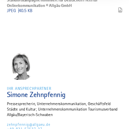
Standortkampagne nominiert für Deutschen Preis für
nominiert
Onlinekommunikation © Allgäu GmbH
für
JPEG
40.5 KB
Deutschen
Preis
für
Onlinekommunikation
©
Allgäu
GmbH
herunterladen
IHR ANSPRECHPARTNER
Simone Zehnpfennig
Pressesprecherin, Unternehmenskommunikation, Geschäftsfeld
Städte und Kultur; Unternehmenskommunikation Tourismusverband
Allgäu/Bayerisch-Schwaben
zehnpfennig@allgaeu.de