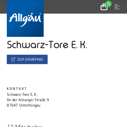
0
Zum
Menu
Warenkorb
...
STARTSEITE
Schwarz-Tore E. K.
ZUR HOMEPAGE
KONTAKT
Schwarz-Tore E. K.
An der Aitranger Straße 9
87647 Unterthingau