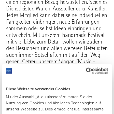
einen regionalen Bezug herzustellen. Seien es
Dienstleister, Waren, Aussteller oder Künstler.
Jedes Mitglied kann dabei seine individuellen
Fähigkeiten einbringen, neue Erfahrungen
sammeln oder selbst Ideen einbringen und
entwickeln. Mit unserem handmade Festival
mit viel Liebe zum Detail wollen wir zudem
den Besuchern und allen weiteren Beteiligten
auch immer Botschaften mit auf den Weg
geben. Getreu unserem Slogan "Music -
Pleasure - Crew - Love" verweisen wir immer
wieder auf Themen wie gesellschaftliche
Toleranz und Zusammenhalt oder
ökonomische und ökologische
Diese Webseite verwendet Cookies
Nachhaltigkeit- Themen, die für uns
Mit der Auswahl „Alle zulassen“ stimmen Sie der
schlichtweg die Basis für unser Vorhaben
Nutzung von Cookies und ähnlichen Technologien auf
bilden.
unserer Webseite zu. Dies ermöglicht u.a. interessante