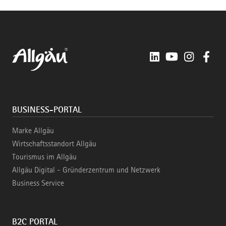
LinkedIn
YouTube
Instagra
Fac
BUSINESS-PORTAL
Marke Allgäu
Wirtschaftsstandort Allgäu
Tourismus im Allgäu
Allgäu Digital - Gründerzentrum und Netzwerk
Business Service
B2C PORTAL