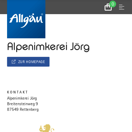
0
Zum
Menu
Warenkorb
...
STARTSEITE
Alpenimkerei Jörg
ZUR HOMEPAGE
KONTAKT
Alpenimkerei Jörg
Breitensteinweg 9
87549 Rettenberg