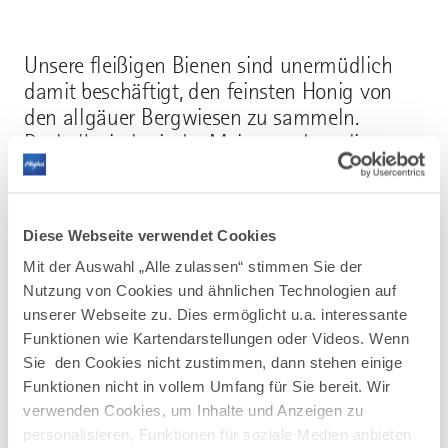
Unsere fleißigen Bienen sind unermüdlich
damit beschäftigt, den feinsten Honig von
den allgäuer Bergwiesen zu sammeln.
Deshalb sind wir der Meinung, dass dieser
Honig auch eine ganz besondere Verpackung
verdient.
Diese Webseite verwendet Cookies
Mit der Auswahl „Alle zulassen“ stimmen Sie der
Unser elegantes Designer-Glas in Form eines
Nutzung von Cookies und ähnlichen Technologien auf
Bienenkörpers enthält 260 g Honig, das wir
unserer Webseite zu. Dies ermöglicht u.a. interessante
extra von einer Glasmanufaktur aus Italien
Funktionen wie Kartendarstellungen oder Videos. Wenn
beziehen. Gemeinsam mit dem hochwertigen
Sie den Cookies nicht zustimmen, dann stehen einige
Geschenkkarton in der Optik eines
Funktionen nicht in vollem Umfang für Sie bereit. Wir
Bienenkastens entsteht so eine elegante und
verwenden Cookies, um Inhalte und Anzeigen zu
sichere Verpackung für unseren
personalisieren, Funktionen für soziale Medien anbieten