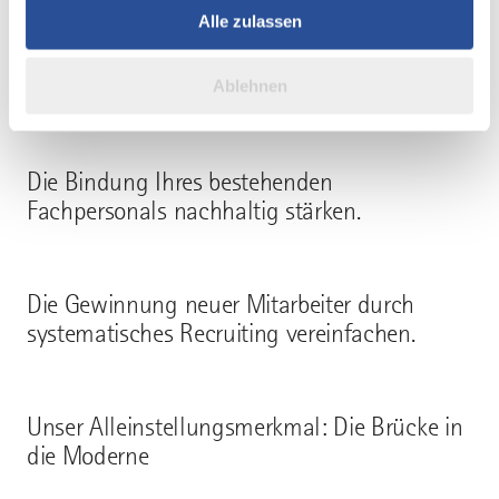
Überall dort, wo KI den Menschen nicht
Partner führen diese Informationen möglicherweise mit
Alle zulassen
ersetzen kann – im zwischenmenschlichen
weiteren Daten zusammen, die Sie ihnen bereitgestellt
Bereich, in der Kreativität und in der Führung
haben oder die sie im Rahmen Ihrer Nutzung der Dienste
– schaffen wir Strukturen, die:
Ablehnen
gesammelt haben.
Die Bindung Ihres bestehenden
Fachpersonals nachhaltig stärken.
Die Gewinnung neuer Mitarbeiter durch
systematisches Recruiting vereinfachen.
Unser Alleinstellungsmerkmal: Die Brücke in
die Moderne