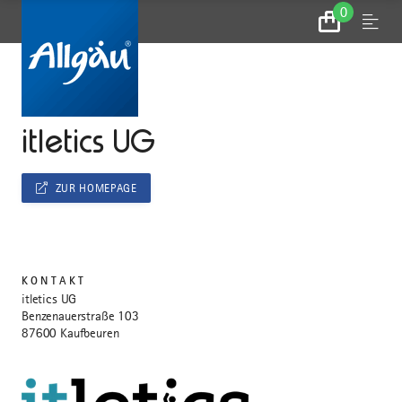
0
Zum
Menu
Warenkorb
...
STARTSEITE
itletics UG
ZUR HOMEPAGE
KONTAKT
itletics UG
Benzenauerstraße 103
87600 Kaufbeuren