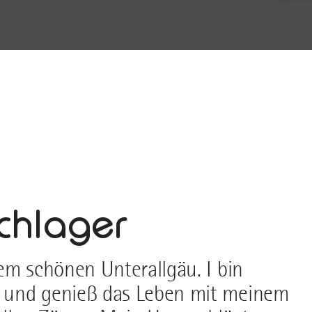
y
schlager
 dem schönen Unterallgäu. I bin
t, und genieß das Leben mit meinem