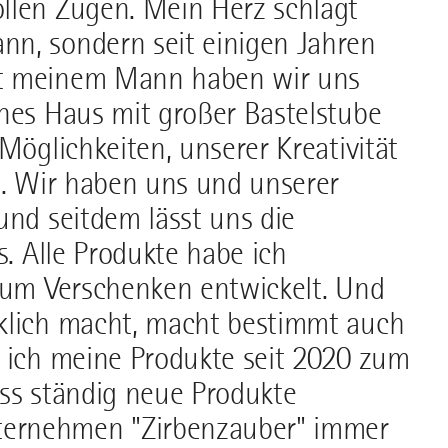
llen Zügen. Mein Herz schlägt
n, sondern seit einigen Jahren
it meinem Mann haben wir uns
enes Haus mit großer Bastelstube
Möglichkeiten, unserer Kreativität
n. Wir haben uns und unserer
und seitdem lässt uns die
s. Alle Produkte habe ich
 zum Verschenken entwickelt. Und
cklich macht, macht bestimmt auch
e ich meine Produkte seit 2020 zum
ass ständig neue Produkte
ernehmen "Zirbenzauber" immer