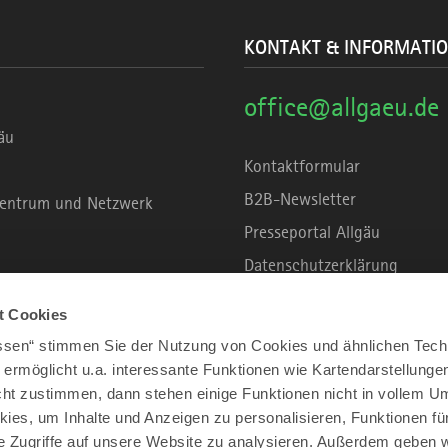
KONTAKT & INFORMATI
office@allgaeu.de
äu
Kontaktformular
B2B-Newsletter
rzentrum und Netzwerk
Presseportal Allgäu
Datenschutzerklärung
Haftungsausschluss
t Cookies
Erklärung zur Barrierefreihei
assen“ stimmen Sie der Nutzung von Cookies und ähnlichen Tech
Unsere Haltung zu Künstliche
 ermöglicht u.a. interessante Funktionen wie Kartendarstellunge
t zustimmen, dann stehen einige Funktionen nicht in vollem Um
Impressum
kies, um Inhalte und Anzeigen zu personalisieren, Funktionen fü
e Zugriffe auf unsere Website zu analysieren. Außerdem geben w