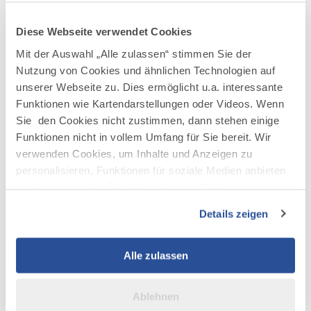
Diese Webseite verwendet Cookies
AUF DER KARTE ANZEIGEN
Mit der Auswahl „Alle zulassen“ stimmen Sie der
Nutzung von Cookies und ähnlichen Technologien auf
unserer Webseite zu. Dies ermöglicht u.a. interessante
Funktionen wie Kartendarstellungen oder Videos. Wenn
Sie den Cookies nicht zustimmen, dann stehen einige
Funktionen nicht in vollem Umfang für Sie bereit. Wir
verwenden Cookies, um Inhalte und Anzeigen zu
personalisieren, Funktionen für soziale Medien anbieten
zu können und die Zugriffe auf unsere Website zu
analysieren. Außerdem geben wir Informationen zu Ihrer
Details zeigen
Verwendung unserer Website an unsere Partner für
soziale Medien, Werbung und Analysen weiter. Unsere
Partner führen diese Informationen möglicherweise mit
Alle zulassen
weiteren Daten zusammen, die Sie ihnen bereitgestellt
haben oder die sie im Rahmen Ihrer Nutzung der Dienste
Ablehnen
gesammelt haben.