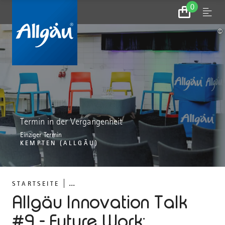
0
Zum
Menu
Warenkorb
©
Termin in der Vergangenheit
Einziger Termin
KEMPTEN (ALLGÄU)
...
STARTSEITE
Allgäu Innovation Talk
#9 - Future Work: