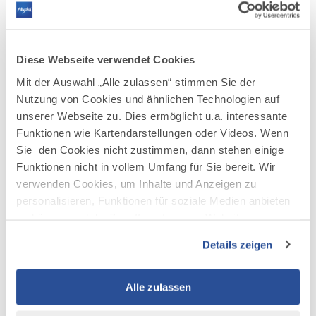
Diese Webseite verwendet Cookies
Mit der Auswahl „Alle zulassen“ stimmen Sie der
Nutzung von Cookies und ähnlichen Technologien auf
AUF DER KARTE ANZEIGEN
unserer Webseite zu. Dies ermöglicht u.a. interessante
Funktionen wie Kartendarstellungen oder Videos. Wenn
Sie den Cookies nicht zustimmen, dann stehen einige
Funktionen nicht in vollem Umfang für Sie bereit. Wir
verwenden Cookies, um Inhalte und Anzeigen zu
personalisieren, Funktionen für soziale Medien anbieten
zu können und die Zugriffe auf unsere Website zu
analysieren. Außerdem geben wir Informationen zu Ihrer
Details zeigen
Verwendung unserer Website an unsere Partner für
soziale Medien, Werbung und Analysen weiter. Unsere
Partner führen diese Informationen möglicherweise mit
Alle zulassen
weiteren Daten zusammen, die Sie ihnen bereitgestellt