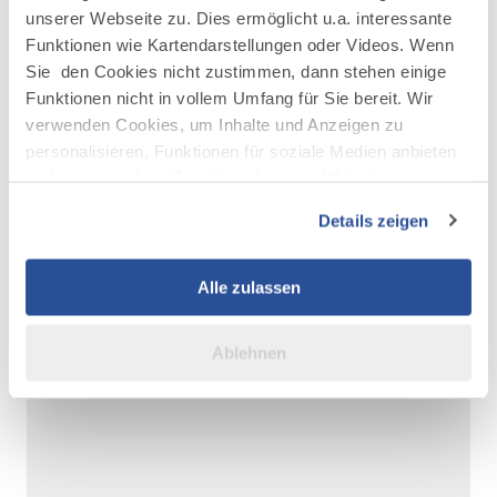
unserer Webseite zu. Dies ermöglicht u.a. interessante
Funktionen wie Kartendarstellungen oder Videos. Wenn
Mehr erfahren
Sie den Cookies nicht zustimmen, dann stehen einige
Funktionen nicht in vollem Umfang für Sie bereit. Wir
verwenden Cookies, um Inhalte und Anzeigen zu
personalisieren, Funktionen für soziale Medien anbieten
zu können und die Zugriffe auf unsere Website zu
analysieren. Außerdem geben wir Informationen zu Ihrer
Details zeigen
Verwendung unserer Website an unsere Partner für
AUF DER KARTE ANZEIGEN
soziale Medien, Werbung und Analysen weiter. Unsere
Partner führen diese Informationen möglicherweise mit
Alle zulassen
weiteren Daten zusammen, die Sie ihnen bereitgestellt
haben oder die sie im Rahmen Ihrer Nutzung der Dienste
Ablehnen
gesammelt haben.