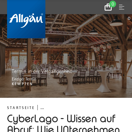
0
Zum
Menu
Warenkorb
©
Termin in der Vergangenheit
Einziger Termin
KEMPTEN
...
STARTSEITE
CyberLago - Wissen auf
Abruf: Wie UNternehmen