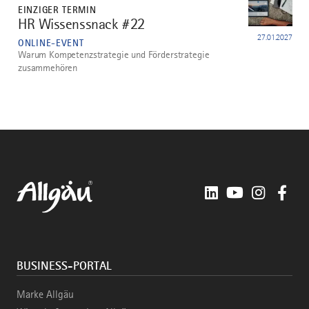
EINZIGER TERMIN
HR Wissenssnack #22
4
27.01.2027
ONLINE-EVENT
Warum Kompetenzstrategie und Förderstrategie
zusammehören
LinkedIn
YouTube
Instagra
Fac
BUSINESS-PORTAL
Marke Allgäu