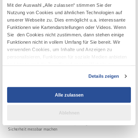
Mit der Auswahl „Alle zulassen“ stimmen Sie der
Nutzung von Cookies und ähnlichen Technologien auf
DAZU PASSEND
Ähnliche
unserer Webseite zu. Dies ermöglicht u.a. interessante
Funktionen wie Kartendarstellungen oder Videos. Wenn
Veranstaltungen
Sie den Cookies nicht zustimmen, dann stehen einige
Funktionen nicht in vollem Umfang für Sie bereit. Wir
verwenden Cookies, um Inhalte und Anzeigen zu
personalisieren, Funktionen für soziale Medien anbieten
zu können und die Zugriffe auf unsere Website zu
analysieren. Außerdem geben wir Informationen zu Ihrer
Details zeigen
Verwendung unserer Website an unsere Partner für
mehr
soziale Medien, Werbung und Analysen weiter. Unsere
dazu
Partner führen diese Informationen möglicherweise mit
ONLINE-EVENT
Alle zulassen
weiteren Daten zusammen, die Sie ihnen bereitgestellt
EINZIGER TERMIN
HR Wissenssnack #20
haben oder die sie im Rahmen Ihrer Nutzung der Dienste
1
Ablehnen
gesammelt haben.
28.10.2026
ONLINE-EVENT
Wer sich sicher fühlt, leistet mehr. Psychologische
Sicherheit messbar machen