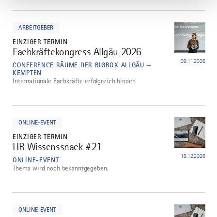
mehr
dazu
ARBEITGEBER
EINZIGER TERMIN
Fachkräftekongress Allgäu 2026
2
09.11.2026
CONFERENCE RÄUME DER BIGBOX ALLGÄU —
KEMPTEN
Internationale Fachkräfte erfolgreich binden
mehr
dazu
ONLINE-EVENT
EINZIGER TERMIN
HR Wissenssnack #21
3
16.12.2026
ONLINE-EVENT
Thema wird noch bekanntgegeben.
mehr
dazu
ONLINE-EVENT