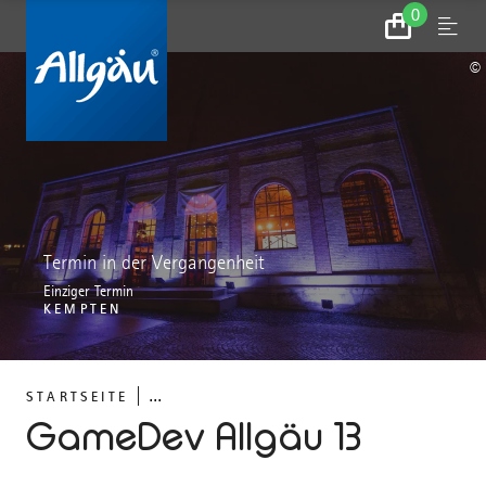
0
Zum
Menu
Warenkorb
©
Termin in der Vergangenheit
Einziger Termin
KEMPTEN
...
STARTSEITE
GameDev Allgäu 13