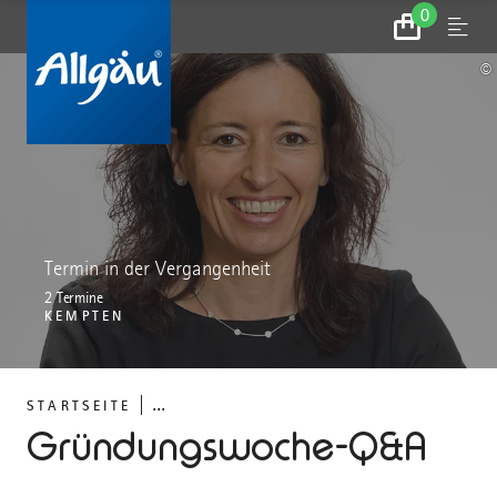
0
Zum
Menu
Warenkorb
©
Termin in der Vergangenheit
2 Termine
KEMPTEN
...
STARTSEITE
Gründungswoche-Q&A