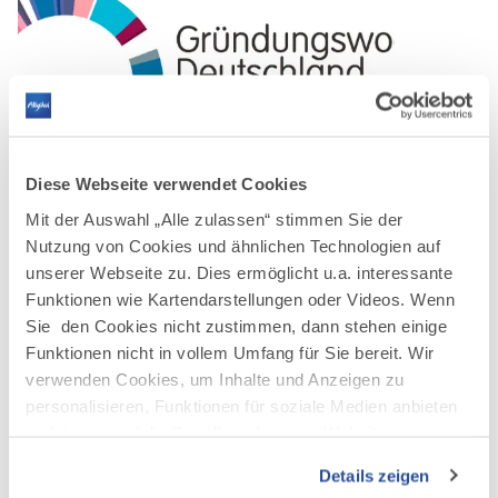
Diese Webseite verwendet Cookies
©
Mit der Auswahl „Alle zulassen“ stimmen Sie der
Nutzung von Cookies und ähnlichen Technologien auf
unserer Webseite zu. Dies ermöglicht u.a. interessante
Funktionen wie Kartendarstellungen oder Videos. Wenn
Sie den Cookies nicht zustimmen, dann stehen einige
AUF DER KARTE ANZEIGEN
Funktionen nicht in vollem Umfang für Sie bereit. Wir
verwenden Cookies, um Inhalte und Anzeigen zu
personalisieren, Funktionen für soziale Medien anbieten
zu können und die Zugriffe auf unsere Website zu
analysieren. Außerdem geben wir Informationen zu Ihrer
Details zeigen
Verwendung unserer Website an unsere Partner für