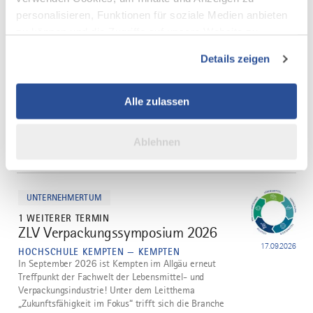
DAZU PASSEND
personalisieren, Funktionen für soziale Medien anbieten
Ähnliche
zu können und die Zugriffe auf unsere Website zu
analysieren. Außerdem geben wir Informationen zu Ihrer
Veranstaltungen
Details zeigen
Verwendung unserer Website an unsere Partner für
soziale Medien, Werbung und Analysen weiter. Unsere
Partner führen diese Informationen möglicherweise mit
Alle zulassen
weiteren Daten zusammen, die Sie ihnen bereitgestellt
haben oder die sie im Rahmen Ihrer Nutzung der Dienste
Ablehnen
gesammelt haben.
mehr
dazu
UNTERNEHMERTUM
1 WEITERER TERMIN
ZLV Verpackungssymposium 2026
17.09.2026
HOCHSCHULE KEMPTEN — KEMPTEN
In September 2026 ist Kempten im Allgäu erneut
Treffpunkt der Fachwelt der Lebensmittel- und
Verpackungsindustrie! Unter dem Leitthema
„Zukunftsfähigkeit im Fokus“ trifft sich die Branche