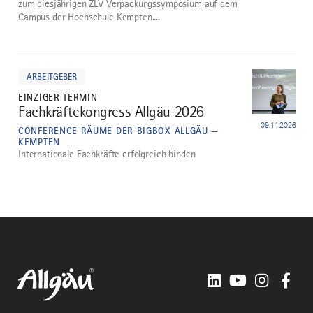
zum diesjährigen ZLV Verpackungssymposium auf dem
Campus der Hochschule Kempten....
mehr
dazu
ARBEITGEBER
EINZIGER TERMIN
Fachkräftekongress Allgäu 2026
2
09.11.2026
CONFERENCE RÄUME DER BIGBOX ALLGÄU —
KEMPTEN
Internationale Fachkräfte erfolgreich binden
LinkedIn
YouTube
Instagra
Fac