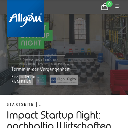
0
Zum
Menu
Warenkorb
Termin in der Vergangenheit
Einziger Termin
KEMPTEN
...
STARTSEITE
Impact Startup Night:
nachhaltig Wirtschaften