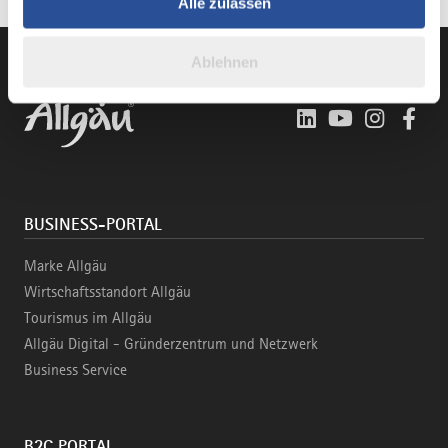
Alle zulassen
weiteren Daten zusammen, die Sie ihnen bereitgestellt
haben oder die sie im Rahmen Ihrer Nutzung der Dienste
Ablehnen
gesammelt haben.
LinkedIn
YouTube
Instagra
Fac
BUSINESS-PORTAL
Marke Allgäu
Wirtschaftsstandort Allgäu
Tourismus im Allgäu
Allgäu Digital - Gründerzentrum und Netzwerk
Business Service
B2C PORTAL