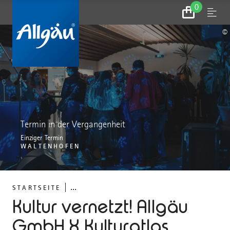
0
Zum
Menu
Warenkorb
©
Termin in der Vergangenheit
Einziger Termin
WALTENHOFEN
...
STARTSEITE
Kultur vernetzt! Allgäu
GmbH X Kulturatlas