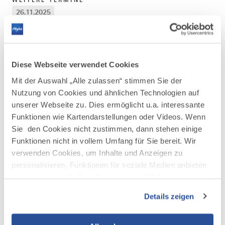
26.11.2025
Wie Kultur vernetzt: Projekte kennenlernen –
Diese Webseite verwendet Cookies
Kontakte knüpfen – Ideen austauschen!
Mit der Auswahl „Alle zulassen“ stimmen Sie der
Nutzung von Cookies und ähnlichen Technologien auf
unserer Webseite zu. Dies ermöglicht u.a. interessante
IG OMa, Oberdorfer Bahnhofstraße 7, 87448
Funktionen wie Kartendarstellungen oder Videos. Wenn
Waltenhofen
Sie den Cookies nicht zustimmen, dann stehen einige
Funktionen nicht in vollem Umfang für Sie bereit. Wir
verwenden Cookies, um Inhalte und Anzeigen zu
personalisieren, Funktionen für soziale Medien anbieten
Mehr erfahren
zu können und die Zugriffe auf unsere Website zu
analysieren. Außerdem geben wir Informationen zu Ihrer
Details zeigen
Verwendung unserer Website an unsere Partner für
soziale Medien, Werbung und Analysen weiter. Unsere
Partner führen diese Informationen möglicherweise mit