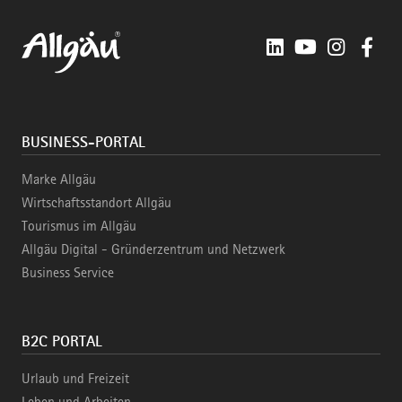
LinkedIn
YouTube
Instagra
Fac
BUSINESS-PORTAL
Marke Allgäu
Wirtschaftsstandort Allgäu
Tourismus im Allgäu
Allgäu Digital - Gründerzentrum und Netzwerk
Business Service
B2C PORTAL
Urlaub und Freizeit
Leben und Arbeiten