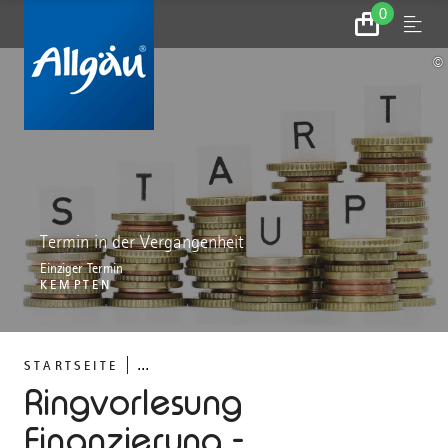
0
Zum
Menu
Warenkorb
©
Termin in der Vergangenheit
Einziger Termin
KEMPTEN
...
STARTSEITE
Ringvorlesung
Finanzierung -