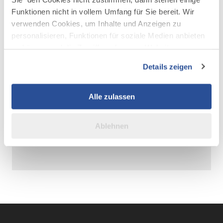
Funktionen nicht in vollem Umfang für Sie bereit. Wir
verwenden Cookies, um Inhalte und Anzeigen zu
personalisieren, Funktionen für soziale Medien anbieten
AUF DER KARTE ANZEIGEN
zu können und die Zugriffe auf unsere Website zu
analysieren. Außerdem geben wir Informationen zu Ihrer
Details zeigen
Verwendung unserer Website an unsere Partner für
soziale Medien, Werbung und Analysen weiter. Unsere
Partner führen diese Informationen möglicherweise mit
Alle zulassen
weiteren Daten zusammen, die Sie ihnen bereitgestellt
haben oder die sie im Rahmen Ihrer Nutzung der Dienste
Ablehnen
gesammelt haben.