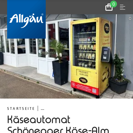
0
Zum
Menu
Warenkorb
©
...
STARTSEITE
Käseautomat
Schönegger Käse-Alm