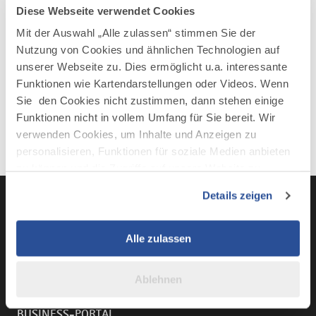
Diese Webseite verwendet Cookies
Mit der Auswahl „Alle zulassen“ stimmen Sie der
Nutzung von Cookies und ähnlichen Technologien auf
unserer Webseite zu. Dies ermöglicht u.a. interessante
Funktionen wie Kartendarstellungen oder Videos. Wenn
Sie den Cookies nicht zustimmen, dann stehen einige
Funktionen nicht in vollem Umfang für Sie bereit. Wir
verwenden Cookies, um Inhalte und Anzeigen zu
personalisieren, Funktionen für soziale Medien anbieten
zu können und die Zugriffe auf unsere Website zu
analysieren. Außerdem geben wir Informationen zu Ihrer
Details zeigen
Verwendung unserer Website an unsere Partner für
soziale Medien, Werbung und Analysen weiter. Unsere
Partner führen diese Informationen möglicherweise mit
LinkedIn
YouTube
Instagra
Fac
Alle zulassen
weiteren Daten zusammen, die Sie ihnen bereitgestellt
haben oder die sie im Rahmen Ihrer Nutzung der Dienste
Ablehnen
gesammelt haben.
BUSINESS-PORTAL