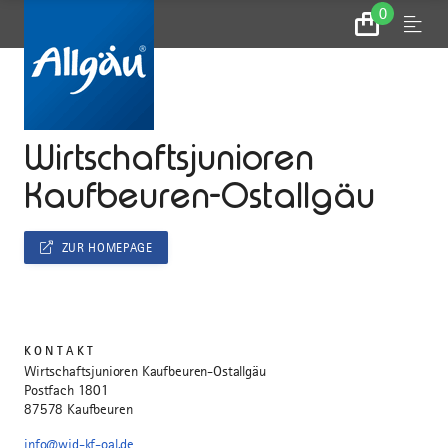
0
Zum
Menu
Warenkorb
...
STARTSEITE
Wirtschaftsjunioren
Kaufbeuren-Ostallgäu
ZUR HOMEPAGE
KONTAKT
Wirtschaftsjunioren Kaufbeuren-Ostallgäu
Postfach 1801
87578 Kaufbeuren
info@wjd-kf-oal.de