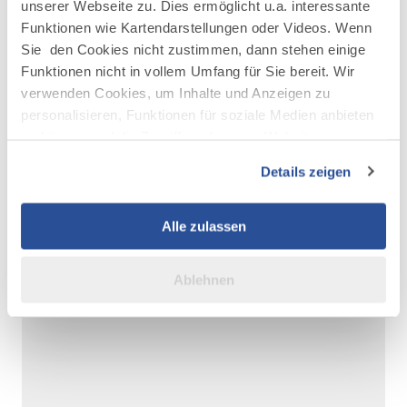
unserer Webseite zu. Dies ermöglicht u.a. interessante
©
©
Funktionen wie Kartendarstellungen oder Videos. Wenn
Filmlocation Kempten Burghalde Mauer
Filmlocation K
Sie den Cookies nicht zustimmen, dann stehen einige
Funktionen nicht in vollem Umfang für Sie bereit. Wir
verwenden Cookies, um Inhalte und Anzeigen zu
personalisieren, Funktionen für soziale Medien anbieten
zu können und die Zugriffe auf unsere Website zu
analysieren. Außerdem geben wir Informationen zu Ihrer
Details zeigen
AUF DER KARTE ANZEIGEN
Verwendung unserer Website an unsere Partner für
soziale Medien, Werbung und Analysen weiter. Unsere
Partner führen diese Informationen möglicherweise mit
Alle zulassen
weiteren Daten zusammen, die Sie ihnen bereitgestellt
haben oder die sie im Rahmen Ihrer Nutzung der Dienste
Ablehnen
gesammelt haben.