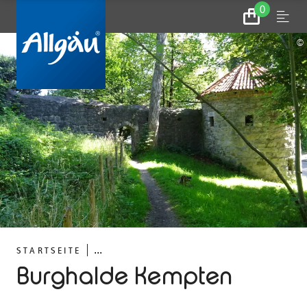
0
Zum
Menu
Warenkorb
©
...
STARTSEITE
Burghalde Kempten