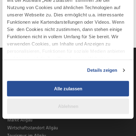
Mit der Auswahl „Alle zulassen“ stimmen Sie der
Nutzung von Cookies und ähnlichen Technologien auf
unserer Webseite zu. Dies ermöglicht u.a. interessante
Funktionen wie Kartendarstellungen oder Videos. Wenn
Sie den Cookies nicht zustimmen, dann stehen einige
Funktionen nicht in vollem Umfang für Sie bereit. Wir
verwenden Cookies, um Inhalte und Anzeigen zu
personalisieren, Funktionen für soziale Medien anbieten
zu können und die Zugriffe auf unsere Website zu
analysieren. Außerdem geben wir Informationen zu Ihrer
Details zeigen
Verwendung unserer Website an unsere Partner für
LinkedIn
YouTube
Instagra
Fac
soziale Medien, Werbung und Analysen weiter. Unsere
Partner führen diese Informationen möglicherweise mit
Alle zulassen
weiteren Daten zusammen, die Sie ihnen bereitgestellt
haben oder die sie im Rahmen Ihrer Nutzung der Dienste
Ablehnen
BUSINESS-PORTAL
gesammelt haben.
Marke Allgäu
Wirtschaftsstandort Allgäu
Tourismus im Allgäu