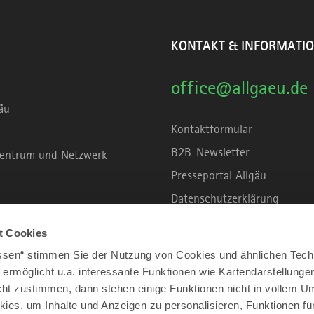
KONTAKT & INFORMATI
office@allgaeu.de
äu
Kontaktformular
B2B-Newsletter
rzentrum und Netzwerk
Presseportal Allgäu
Datenschutzerklärung
Haftungsausschluss
t Cookies
Erklärung zur Barrierefreihei
assen“ stimmen Sie der Nutzung von Cookies und ähnlichen Tech
Unsere Haltung zu Künstliche
 ermöglicht u.a. interessante Funktionen wie Kartendarstellunge
t zustimmen, dann stehen einige Funktionen nicht in vollem Um
Impressum
kies, um Inhalte und Anzeigen zu personalisieren, Funktionen fü