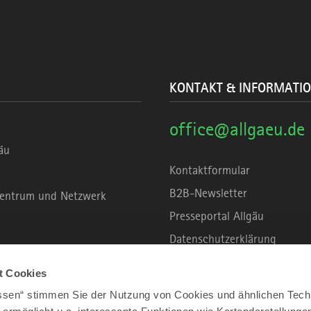
KONTAKT & INFORMATI
office@allgaeu.de
äu
Kontaktformular
B2B-Newsletter
rzentrum und Netzwerk
Presseportal Allgäu
Datenschutzerklärung
Haftungsausschluss
t Cookies
Erklärung zur Barrierefreihei
assen“ stimmen Sie der Nutzung von Cookies und ähnlichen Tech
Unsere Haltung zu Künstliche