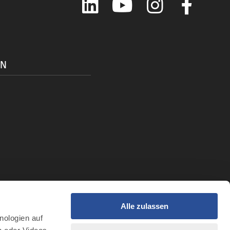
ON
Alle zulassen
t
nologien auf
r Intelligenz