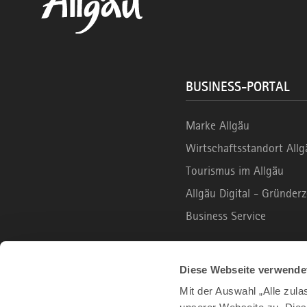
BUSINESS-PORTAL
Marke Allgäu
Wirtschaftsstandort Allg
Tourismus im Allgäu
Allgäu Digital - Gründe
Business Service
B2C PORTAL
Diese Webseite verwende
Mit der Auswahl „Alle zul