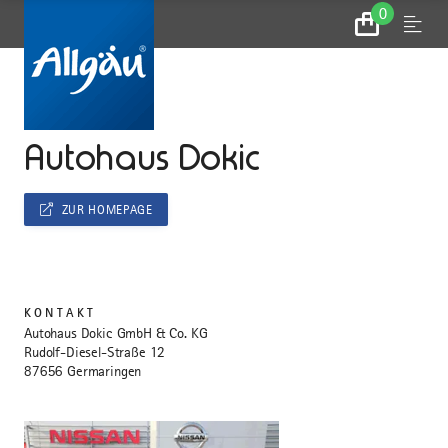
0
Zum
Menu
Warenkorb
...
STARTSEITE
Autohaus Dokic
ZUR HOMEPAGE
KONTAKT
Autohaus Dokic GmbH & Co. KG
Rudolf-Diesel-Straße 12
87656 Germaringen