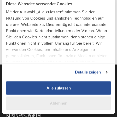
Diese Webseite verwendet Cookies
Mit der Auswahl „Alle zulassen“ stimmen Sie der
Nutzung von Cookies und ähnlichen Technologien auf
unserer Webseite zu. Dies ermöglicht u.a. interessante
Funktionen wie Kartendarstellungen oder Videos. Wenn
Sie den Cookies nicht zustimmen, dann stehen einige
Funktionen nicht in vollem Umfang für Sie bereit. Wir
verwenden Cookies, um Inhalte und Anzeigen zu
personalisieren, Funktionen für soziale Medien anbieten
zu können und die Zugriffe auf unsere Website zu
analysieren. Außerdem geben wir Informationen zu Ihrer
Details zeigen
Verwendung unserer Website an unsere Partner für
soziale Medien, Werbung und Analysen weiter. Unsere
Partner führen diese Informationen möglicherweise mit
LinkedIn
YouTube
Instagra
Fac
Alle zulassen
weiteren Daten zusammen, die Sie ihnen bereitgestellt
haben oder die sie im Rahmen Ihrer Nutzung der Dienste
Ablehnen
gesammelt haben.
BUSINESS-PORTAL