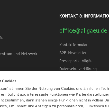
KONTAKT & INFORMATI
office@allgaeu.de
äu
Kontaktformular
B2B-Newsletter
rzentrum und Netzwerk
Presseportal Allgäu
Datenschutzerklärung
Haftungsausschluss
t Cookies
Erklärung zur Barrierefreihei
assen“ stimmen Sie der Nutzung von Cookies und ähnlichen Tech
Unsere Haltung zu Künstliche
 ermöglicht u.a. interessante Funktionen wie Kartendarstellunge
t zustimmen, dann stehen einige Funktionen nicht in vollem Um
Impressum
kies, um Inhalte und Anzeigen zu personalisieren, Funktionen fü