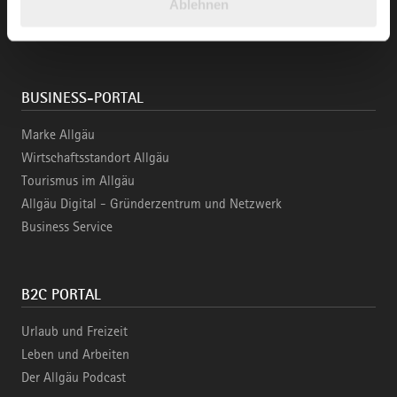
LinkedIn
YouTube
Instagra
Fac
Ablehnen
gesammelt haben.
BUSINESS-PORTAL
Marke Allgäu
Wirtschaftsstandort Allgäu
Tourismus im Allgäu
Allgäu Digital - Gründerzentrum und Netzwerk
Business Service
B2C PORTAL
Urlaub und Freizeit
Leben und Arbeiten
Der Allgäu Podcast